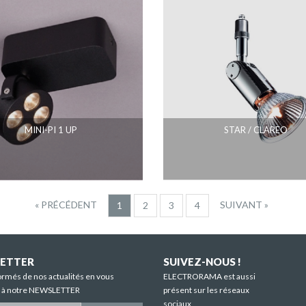
MINI-PI 1 UP
STAR / CLAREO
« PRÉCÉDENT
SUIVANT »
1
2
3
4
ETTER
SUIVEZ-NOUS !
ormés de nos actualités en vous
ELECTRORAMA est aussi
t à notre NEWSLETTER
présent sur les réseaux
sociaux