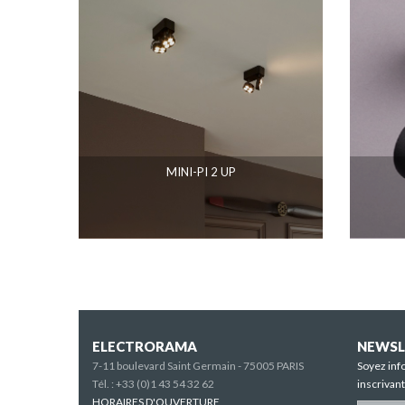
MINI-PI 2 UP
ELECTRORAMA
NEWSL
7-11 boulevard Saint Germain - 75005 PARIS
Soyez inf
Tél. :
+33 (0)1 43 54 32 62
inscrivan
HORAIRES D'OUVERTURE