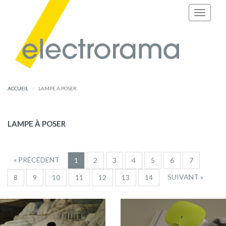
ACCUEIL
LAMPE À POSER
LAMPE À POSER
« PRÉCÉDENT
1
2
3
4
5
6
7
SUIVANT »
8
9
10
11
12
13
14