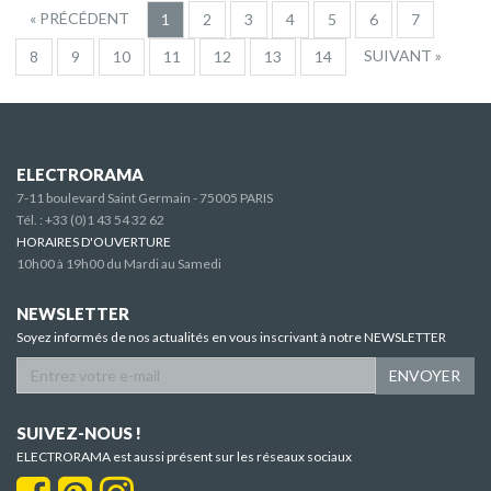
« PRÉCÉDENT
1
2
3
4
5
6
7
SUIVANT »
8
9
10
11
12
13
14
ELECTRORAMA
7-11 boulevard Saint Germain - 75005 PARIS
Tél. :
+33 (0)1 43 54 32 62
HORAIRES D'OUVERTURE
10h00 à 19h00 du Mardi au Samedi
NEWSLETTER
Soyez informés de nos actualités en vous inscrivant à notre NEWSLETTER
ENVOYER
SUIVEZ-NOUS !
ELECTRORAMA est aussi présent sur les réseaux sociaux