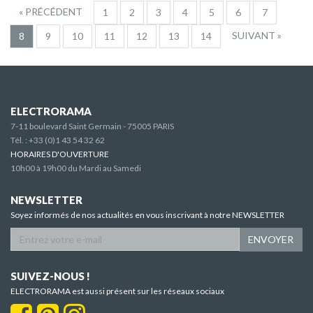
« PRÉCÉDENT
1
2
3
4
5
6
7
SUIVANT »
8
9
10
11
12
13
14
ELECTRORAMA
7-11 boulevard Saint Germain - 75005 PARIS
Tél. :
+33 (0)1 43 54 32 62
HORAIRES D'OUVERTURE
10h00 à 19h00 du Mardi au Samedi
NEWSLETTER
Soyez informés de nos actualités en vous inscrivant à notre NEWSLETTER
ENVOYER
SUIVEZ-NOUS !
ELECTRORAMA est aussi présent sur les réseaux sociaux