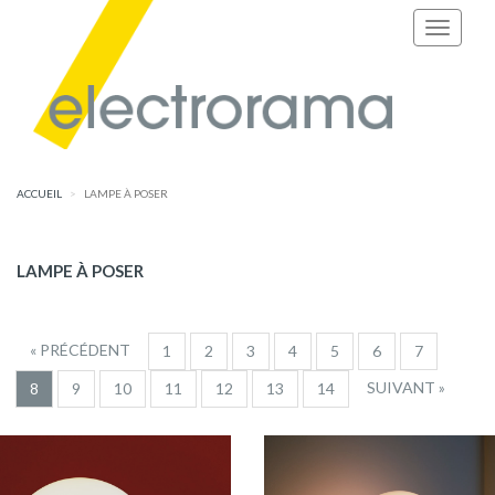
ACCUEIL
LAMPE À POSER
LAMPE À POSER
« PRÉCÉDENT
1
2
3
4
5
6
7
SUIVANT »
8
9
10
11
12
13
14