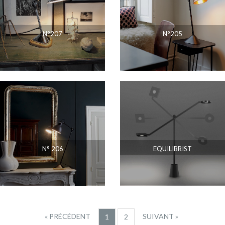
N°207
N°205
N° 206
EQUILIBRIST
« PRÉCÉDENT
SUIVANT »
1
2