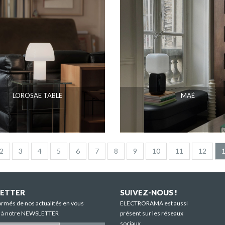
LOROSAE TABLE
MAÉ
2
3
4
5
6
7
8
9
10
11
12
ETTER
SUIVEZ-NOUS !
ormés de nos actualités en vous
ELECTRORAMA est aussi
t à notre NEWSLETTER
présent sur les réseaux
sociaux