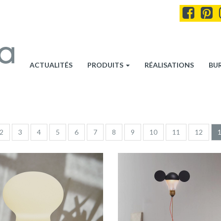
ACTUALITÉS
PRODUITS
RÉALISATIONS
BU
2
3
4
5
6
7
8
9
10
11
12