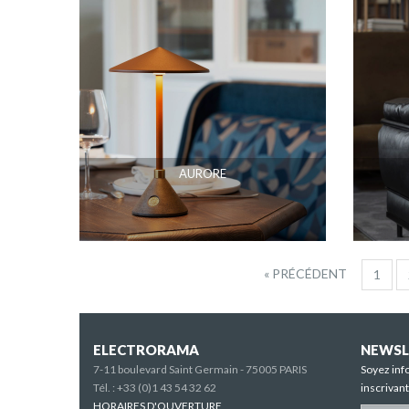
AURORE
« PRÉCÉDENT
1
ELECTRORAMA
NEWSL
7-11 boulevard Saint Germain - 75005 PARIS
Soyez inf
Tél. :
+33 (0)1 43 54 32 62
inscrivan
HORAIRES D'OUVERTURE