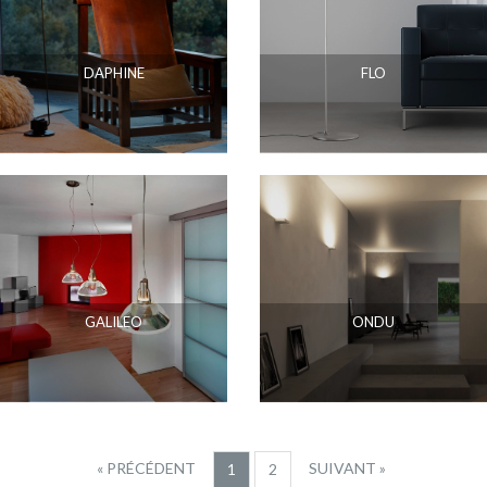
DAPHINE
FLO
GALILEO
ONDU
« PRÉCÉDENT
SUIVANT »
1
2